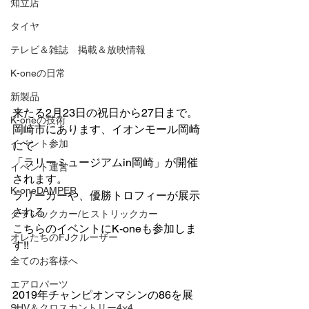
知立店
タイヤ
テレビ＆雑誌 掲載＆放映情報
K-oneの日常
新製品
来たる2月23日の祝日から27日まで。
K-oneの技術
岡崎市にあります、イオンモール岡崎
イベント参加
にて
「ラリーミュージアムin岡崎」が開催
イベント運営
されます。
K-oneDAMPER
ラリーカーや、優勝トロフィーが展示
される
クラシックカー/ヒストリックカー
こちらのイベントにK-oneも参加しま
オレたちのFJクルーザー
す!!
全てのお客様へ
エアロパーツ
2019年チャンピオンマシンの86を展
SUV＆クロスカントリー4×4