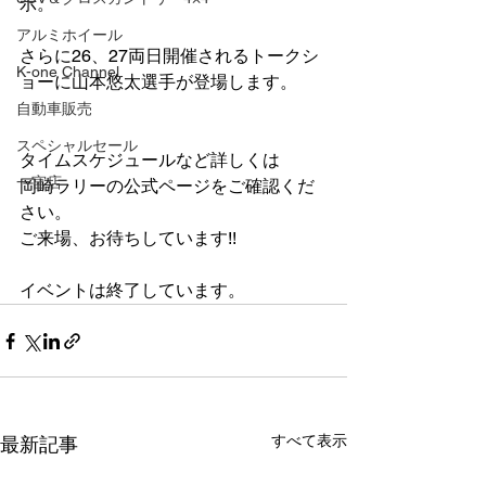
示。
アルミホイール
さらに26、27両日開催されるトークシ
K-one Channel
ョーに山本悠太選手が登場します。
自動車販売
スペシャルセール
タイムスケジュールなど詳しくは
一宮店
岡崎ラリーの公式ページをご確認くだ
さい。
ご来場、お待ちしています!!
イベントは終了しています。
すべて表示
最新記事