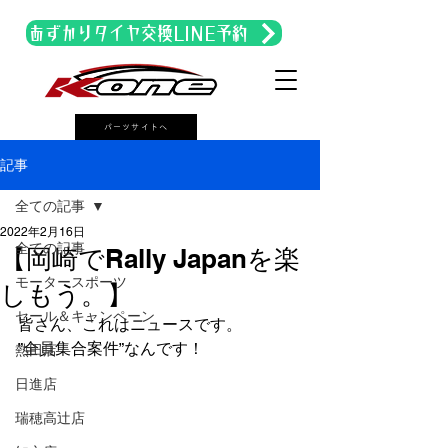
あずかりタイヤ交換LINE予約
パーツサイトへ
記事
全ての記事
2022年2月16日
全ての記事
【岡崎でRally Japanを楽
モータースポーツ
しもう。】
セール＆キャンペーン
皆さん、これはニュースです。
”全員集合案件”なんです！
熱田店
日進店
瑞穂高辻店