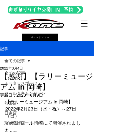
あずかりタイヤ交換LINE予約
パーツサイトへ
記事
全ての記事
2022年3月4日
全ての記事
【感謝】【ラリーミュージ
モータースポーツ
アム in 岡崎】
セール＆キャンペーン
更新日：
2023年6月9日
【ラリーミュージアム in 岡崎】
熱田店
2022年2月23日（水・祝）～27日
日進店
（日）
イオンモール岡崎にて開催されまし
瑞穂高辻店
た。