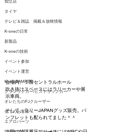
知立店
タイヤ
テレビ＆雑誌 掲載＆放映情報
K-oneの日常
新製品
K-oneの技術
イベント参加
イベント運営
K-oneDAMPER
会場内、１階セントラルホール
吹き抜けスペースにはラリーカーや展
クラシックカー/ヒストリックカー
示車両。
オレたちのFJクルーザー
そして、ラリーJAPANグッズ販売。パ
全てのお客様へ
ンフレットも配られてました＾＾
エアロパーツ
３階の特設展示スペースにはWRCや日
SUV＆クロスカントリー4×4