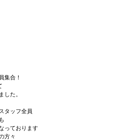
スカントリー4×4
アルミホイール
K-one Channel
員集合！
て
ました。
スタッフ全員
も
なっております
の方々