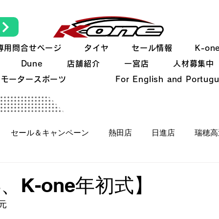
専用問合せページ
タイヤ
セール情報
K-o
Dune
店舗紹介
一宮店
人材募集中
モータースポーツ
For English and Portug
セール＆キャンペーン
熱田店
日進店
瑞穂高
K-oneの日常
新製品
K-oneの技術
イベン
年、K-one年初式】
元
クカー/ヒストリックカー
オレたちのFJクルーザー
全