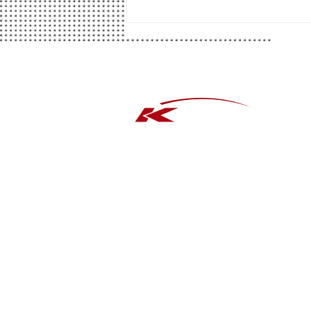
​タ
アル
おス
おス
知立店で
​セ
WEDS×YOKOHAMAキャン
ペーン実施中！ ご成約でマク
ドナルドカード進呈！