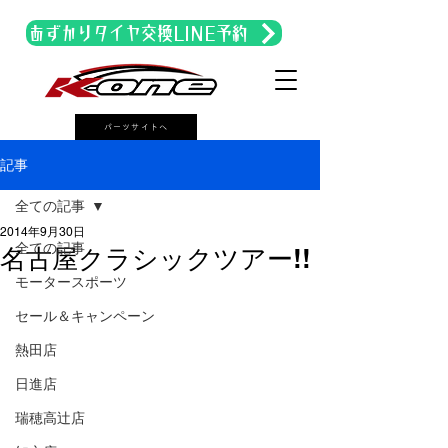
あずかりタイヤ交換LINE予約
パーツサイトへ
記事
全ての記事
2014年9月30日
全ての記事
名古屋クラシックツアー!!
モータースポーツ
セール＆キャンペーン
熱田店
日進店
瑞穂高辻店