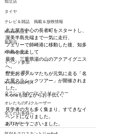
知立店
タイヤ
テレビ＆雑誌 掲載＆放映情報
名古屋市中心の長者町をスタートし、
K-oneの日常
渥美半島先端まで一気に走行、
新製品
フェリーで師崎港に移動した後、知多
半島を北上して
K-oneの技術
最後、三重県湯の山のアクアイグニス
イベント参加
へ。
イベント運営
歴史あるクルマたちが元気に走る「名
古屋クラシックツアー」が開催されま
K-oneDAMPER
した。
クラシックカー/ヒストリックカー
K-oneも陰ながらお手伝い。
オレたちのFJクルーザー
見学者の方も多く集まり、すてきなイ
全てのお客様へ
ベントになりました。
エアロパーツ
ありがとうございました。
SUV＆クロスカントリー4×4