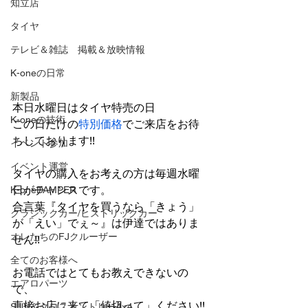
知立店
タイヤ
テレビ＆雑誌 掲載＆放映情報
K-oneの日常
新製品
本日水曜日はタイヤ特売の日
K-oneの技術
この日だけの
特別価格
でご来店をお待
ちしております!!
イベント参加
イベント運営
タイヤの購入をお考えの方は毎週水曜
日がチャンスです。
K-oneDAMPER
合言葉『タイヤを買うなら「きょう」
クラシックカー/ヒストリックカー
が「えい」でぇ～』は伊達ではありま
オレたちのFJクルーザー
せん!!
全てのお客様へ
お電話ではとてもお教えできないの
エアロパーツ
で、
直接お店に来て「値切って」ください!!
SUV＆クロスカントリー4×4