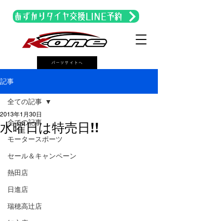
あずかりタイヤ交換LINE予約
パーツサイトへ
記事
全ての記事
2013年1月30日
全ての記事
水曜日は特売日!!
モータースポーツ
セール＆キャンペーン
熱田店
日進店
瑞穂高辻店