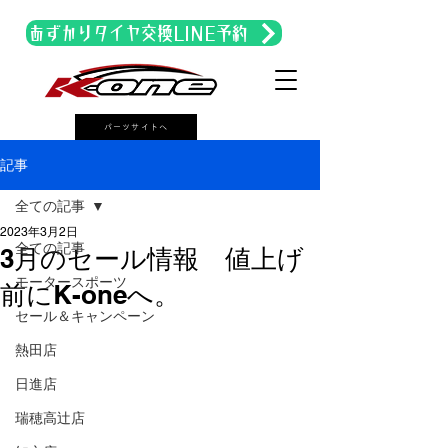
あずかりタイヤ交換LINE予約
パーツサイトへ
記事
全ての記事
2023年3月2日
全ての記事
3月のセール情報 値上げ
モータースポーツ
前にK-oneへ。
セール＆キャンペーン
熱田店
日進店
瑞穂高辻店