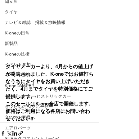
知立店
タイヤ
テレビ＆雑誌 掲載＆放映情報
K-oneの日常
新製品
K-oneの技術
イベント参加
タイヤメーカーより、4月からの値上げ
が発表されました。K-oneではお値打ち
イベント運営
なうちにタイヤをお買い上げいただき
K-oneDAMPER
たく、4月までタイヤを特別価格にてご
提供します。
クラシックカー/ヒストリックカー
このセールはK-one全店で開催します。
オレたちのFJクルーザー
価格はご利用になる各店にお問い合わ
全てのお客様へ
せください!!
エアロパーツ
SUV＆クロスカントリー4×4