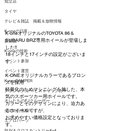
知立店
タイヤ
テレビ＆雑誌 掲載＆放映情報
K-oneの日常
K-oneオリジナルのTOYOTA 86＆
SUBARU BRZ専用ホイールが登場しま
新製品
した!!
K-oneの技術
18インチと17インチの設定がございま
イベント参加
す。
イベント運営
K-ONEオリジナルカラーであるブロン
K-oneDAMPER
ズを採用
軽量化のためマシニングを施した、本
クラシックカー/ヒストリックカー
気のスポーツカー用ホイールです。
オレたちのFJクルーザー
カラーとそのデザインにより、迫力あ
るホイールですが、
全てのお客様へ
お求めやすい価格設定となっておりま
エアロパーツ
す。
SUV＆クロスカントリー4×4