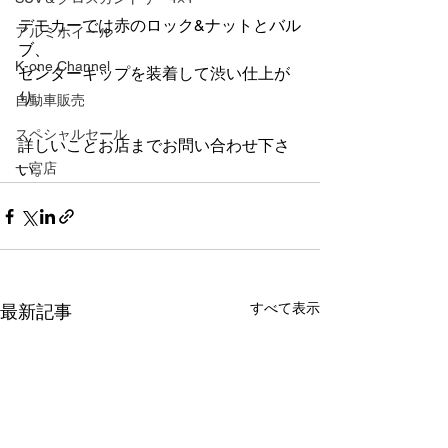
デモカーでは赤のロック&ナットとバル
アルミホイール
ブ、
K-one Channel
センターキップを装着して渋い仕上が
り。
自動車販売
スペシャルセール
詳しいことお店までお問い合わせ下さ
一宮店
い。
すべて表示
最新記事