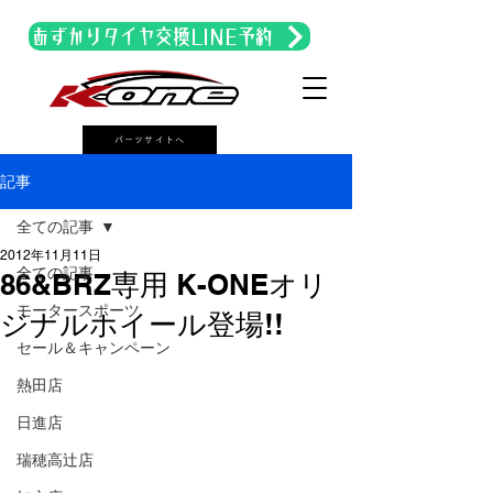
あずかりタイヤ交換LINE予約
パーツサイトへ
記事
全ての記事
2012年11月11日
全ての記事
86&BRZ専用 K-ONEオリ
モータースポーツ
ジナルホイール登場!!
セール＆キャンペーン
熱田店
日進店
瑞穂高辻店