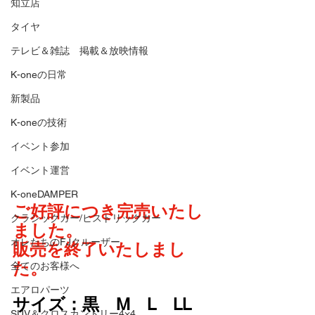
知立店
タイヤ
テレビ＆雑誌 掲載＆放映情報
K-oneの日常
新製品
K-oneの技術
イベント参加
イベント運営
K-oneDAMPER
ご好評につき完売いたし
クラシックカー/ヒストリックカー
ました。
オレたちのFJクルーザー
販売を終了いたしまし
た。
全てのお客様へ
エアロパーツ
サイズ：黒　M　L　LL　
SUV＆クロスカントリー4×4