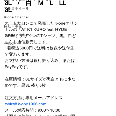
3L　/　白　M　L　LL　
アルミホイール
3L　
K-one Channel
オートサロンにて発売したK-oneオリジ
自動車販売
ナルの「AT K1 KURO feat. HYDE 
スペシャルセール
GR86」デザインのTシャツ、黒、白ど
ちらも通信販売します。
一宮店
1着税込5000円で送料は枚数や送付先
で変わります。
お支払い方法は銀行振り込み、または
PayPayです。
在庫情報：3Lサイズが黒白ともに少な
めです。黒3L 残り5枚
注文方法は専用メールアドレス
tshirt@k-one1966.com
メール対応時間：9:00〜18:00