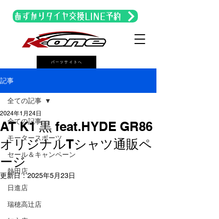
あずかりタイヤ交換LINE予約
パーツサイトへ
記事
全ての記事
2024年1月24日
全ての記事
AT K1 黒 feat.HYDE GR86
モータースポーツ
オリジナルTシャツ通販ペ
セール＆キャンペーン
ージ
熱田店
更新日：
2025年5月23日
日進店
瑞穂高辻店