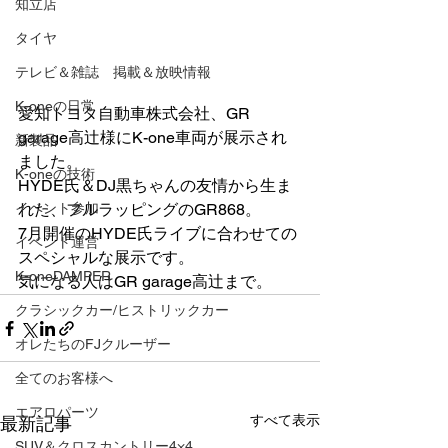
知立店
タイヤ
テレビ＆雑誌 掲載＆放映情報
K-oneの日常
愛知トヨタ自動車株式会社、GR 
garage高辻様にK-one車両が展示され
新製品
ました。
K-oneの技術
HYDE氏＆DJ黒ちゃんの友情から生ま
イベント参加
れた、フルラッピングのGR868。
7月開催のHYDE氏ライブに合わせての
イベント運営
スペシャルな展示です。
K-oneDAMPER
気になる人はGR garage高辻まで。
クラシックカー/ヒストリックカー
オレたちのFJクルーザー
全てのお客様へ
エアロパーツ
すべて表示
最新記事
SUV＆クロスカントリー4×4