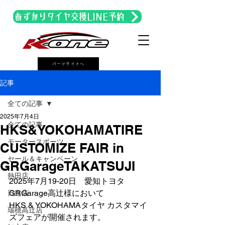
あずかりタイヤ交換LINE予約
パーツサイトへ
記事
全ての記事
2025年7月4日
全ての記事
HKS&YOKOHAMATIRE
モータースポーツ
CUSTOMIZE FAIR in
セール＆キャンペーン
GRGarageTAKATSUJI
熱田店
2025年7月19-20日　愛知トヨタ
GRGarage高辻様において
日進店
HKS & YOKOHAMAタイヤ カスタマイ
瑞穂高辻店
ズフェアが開催されます。