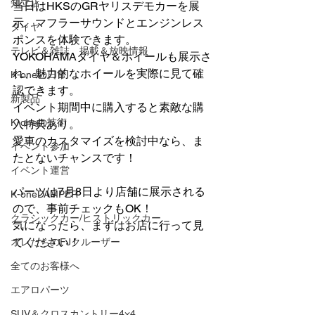
知立店
当日はHKSのGRヤリスデモカーを展
示。マフラーサウンドとエンジンレス
タイヤ
ポンスを体験できます。
テレビ＆雑誌 掲載＆放映情報
YOKOHAMAタイヤ＆ホイールも展示さ
れ、魅力的なホイールを実際に見て確
K-oneの日常
認できます。
新製品
イベント期間中に購入すると素敵な購
K-oneの技術
入特典あり。
愛車のカスタマイズを検討中なら、ま
イベント参加
たとないチャンスです！
イベント運営
パーツは7月8日より店舗に展示される
K-oneDAMPER
ので、事前チェックもOK！
クラシックカー/ヒストリックカー
気になったら、まずはお店に行って見
てください！
オレたちのFJクルーザー
全てのお客様へ
エアロパーツ
SUV＆クロスカントリー4×4