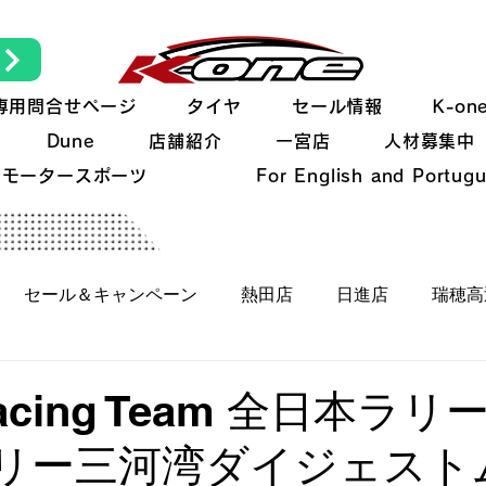
専用問合せページ
タイヤ
セール情報
K-o
Dune
店舗紹介
一宮店
人材募集中
モータースポーツ
For English and Portug
セール＆キャンペーン
熱田店
日進店
瑞穂高
K-oneの日常
新製品
K-oneの技術
イベン
Racing Team 全日本ラ
ラリー三河湾ダイジェスト
クカー/ヒストリックカー
オレたちのFJクルーザー
全