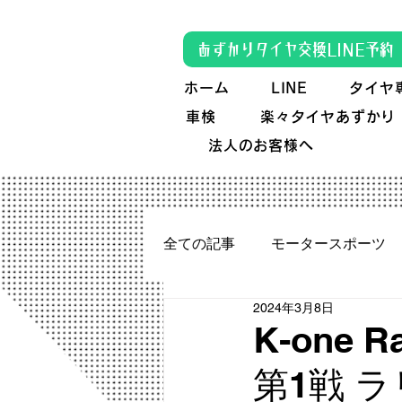
あずかりタイヤ交換LINE予約
ホーム
LINE
タイヤ
車検
楽々タイヤあずかり
法人のお客様へ
全ての記事
モータースポーツ
2024年3月8日
テレビ＆雑誌 掲載＆放映情報
K-one 
第1戦 
K-oneDAMPER
クラシッ