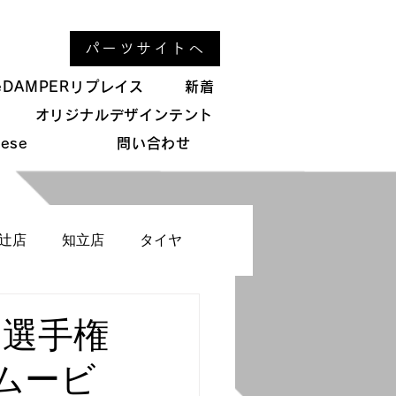
パーツサイトへ
パーツサイトへ
neDAMPERリプレイス
新着
オリジナルデザインテント
uese
問い合わせ
辻店
知立店
タイヤ
ト参加
イベント運営
リー選手権
ムービ
てのお客様へ