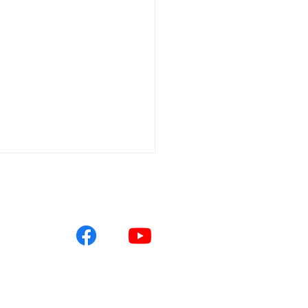
ツ
oneDAMPER10台限定特別
になるキャンペーン！