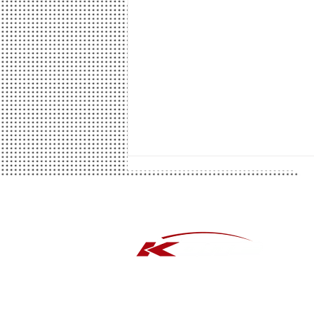
​タ
アル
おス
おス
知立店でADVANフェア開催
​セ
中！